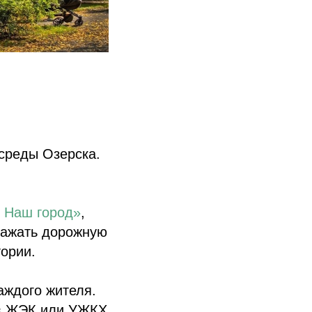
среды Озерска.
 Наш город»
,
бражать дорожную
ории.
аждого жителя.
, в ЖЭК или УЖКХ