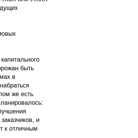
удущих
мовых
 капитального
горожан быть
мах в
набраться
лом же есть
 планировалось:
улучшения
заказчиков, и
ет к отличным