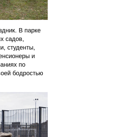
здник. В парке
х садов,
и, студенты,
пенсионеры и
ваниях по
воей бодростью