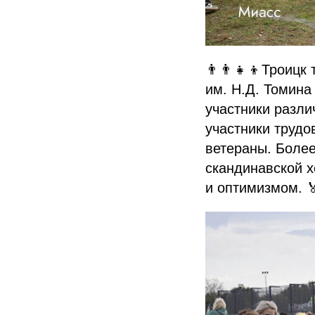
👨‍👨‍👧‍👦Троиц
им. Н.Д. Томина
участники разли
участники трудо
ветераны. Более
скандинавской х
и оптимизмом. 