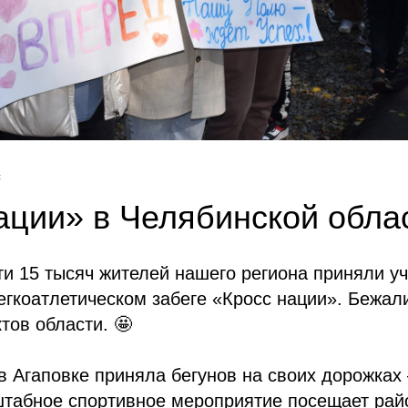
С
ации» в Челябинской обла
ти 15 тысяч жителей нашего региона приняли уч
гкоатлетическом забеге «Кросс нации». Бежал
тов области. 🤩
в Агаповке приняла бегунов на своих дорожках
штабное спортивное мероприятие посещает рай