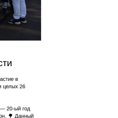
сти
астие в
и целых 26
 — 20-ый год
он. 🌳 Данный