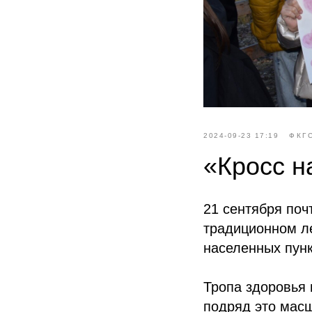
2024-09-23 17:19
ФКГ
«Кросс н
21 сентября поч
традиционном ле
населенных пунк
Тропа здоровья 
подряд это мас