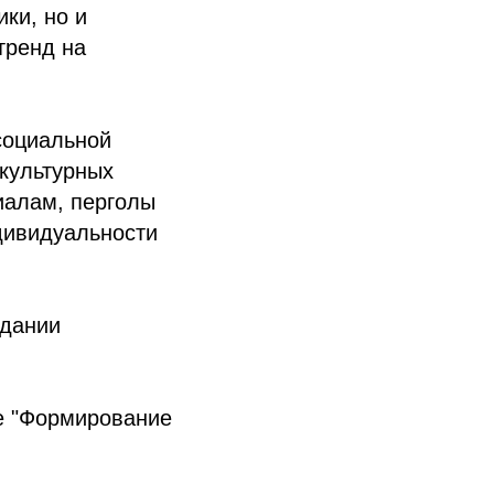
ки, но и
тренд на
социальной
 культурных
иалам, перголы
дивидуальности
здании
е "Формирование