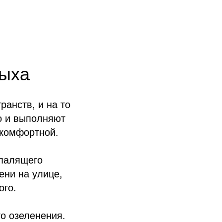
дыха
анств, и на то
о и выполняют
 комфортной.
 палящего
ени на улице,
ого.
го озеленения.