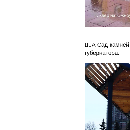
👉🏻А Сад камне
губернатора.