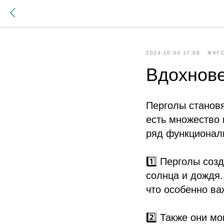
2024-10-30 17:09
ФКГ
Вдохнове
Перголы становя
есть множество 
ряд функционал
1️⃣ Перголы соз
солнца и дождя.
что особенно ва
2️⃣ Также они м