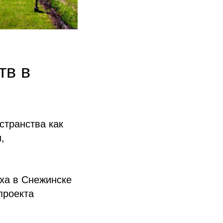
тв в
странства как
,
ыха в Снежинске
проекта