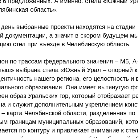
з 6 предложенных. А именно: стела «Южный Ур
лябинская область».
день выбранные проекты находятся на стадии 
й документации, а значит в скором будущем м
цию стел при въезде в Челябинскую область.
ион по трассам федерального значения – М5, А-
ртыш» выбрана стела «Южный Урал – опорный к
ентичность нашего региона, его целостность и 
ального образования. Она имеет вытянутую фо
ен образ Уральских гор, который отображает 
на и служит дополнительным укреплением конс
– карта Челябинской области, разделенная по
ым границам муниципальных образований, кото
ается по контуру и привлекает внимание к стел