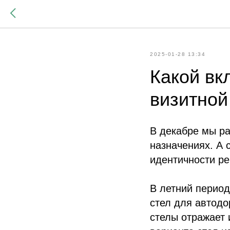
2025-01-28 13:34
Какой вк
визитной
В декабре мы ра
назначениях. А 
идентичности ре
В летний перио
стел для автодо
стелы отражает 