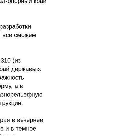
ал-опорный край
разработки
ы все сможем
310 (из
рай державы».
важность
рму, а в
разнорельефную
трукции.
рая в вечернее
е и в темное