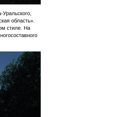
а-Уральского,
ская область».
ом стиле. На
многосоставного