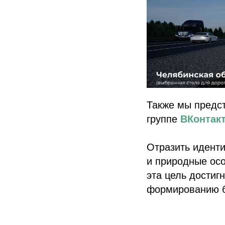
Также мы предст
группе
ВКонтакт
Отразить идент
и природные осо
эта цель достиг
формированию б