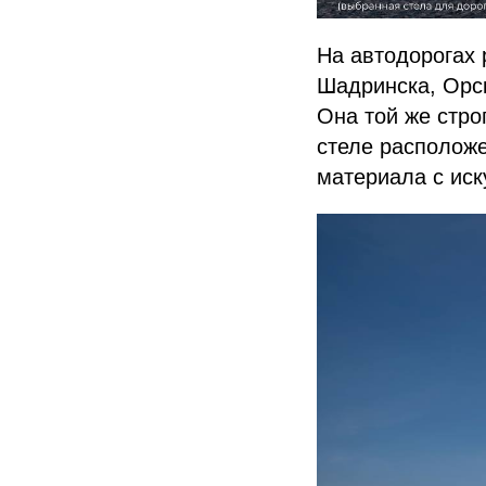
На автодорогах 
Шадринска, Орск
Она той же стр
стеле расположе
материала с ис