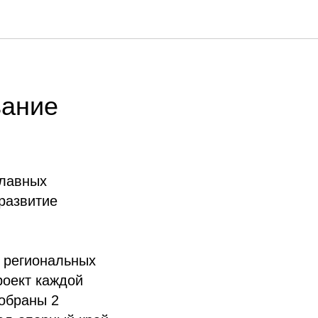
вание
главных
развитие
 региональных
роект каждой
тобраны 2