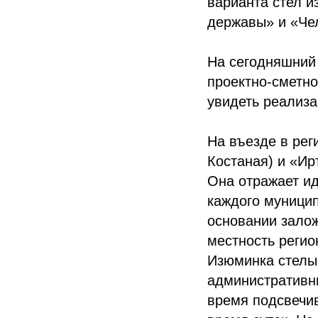
варианта стел и
державы» и «Че
На сегодняшний 
проектно-сметно
увидеть реализа
На въезде в рег
Костаная) и «И
Она отражает ид
каждого муницип
основании залож
местность регио
Изюминка стелы 
административн
время подсвечив